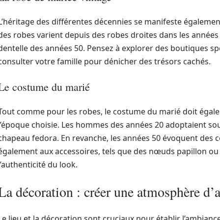
L’héritage des différentes décennies se manifeste également 
des robes varient depuis des robes droites dans les années
dentelle des années 50. Pensez à explorer des boutiques sp
consulter votre famille pour dénicher des trésors cachés.
Le costume du marié
Tout comme pour les robes, le costume du marié doit égale
l’époque choisie. Les hommes des années 20 adoptaient souv
chapeau fedora. En revanche, les années 50 évoquent des c
également aux accessoires, tels que des nœuds papillon ou
l’authenticité du look.
La décoration : créer une atmosphère d’a
Le lieu et la décoration sont cruciaux pour établir l’ambianc