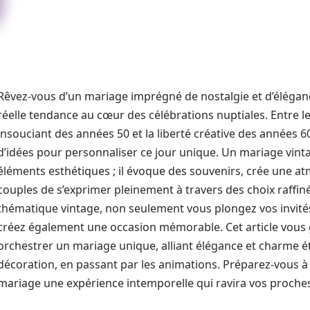
Rêvez-vous d’un mariage imprégné de nostalgie et d’élégance
réelle tendance au cœur des célébrations nuptiales. Entre le
insouciant des années 50 et la liberté créative des années 
d’idées pour personnaliser ce jour unique. Un mariage vint
éléments esthétiques ; il évoque des souvenirs, crée une 
couples de s’exprimer pleinement à travers des choix raffiné
thématique vintage, non seulement vous plongez vos invit
créez également une occasion mémorable. Cet article vous g
orchestrer un mariage unique, alliant élégance et charme ét
décoration, en passant par les animations. Préparez-vous à
mariage une expérience intemporelle qui ravira vos proche