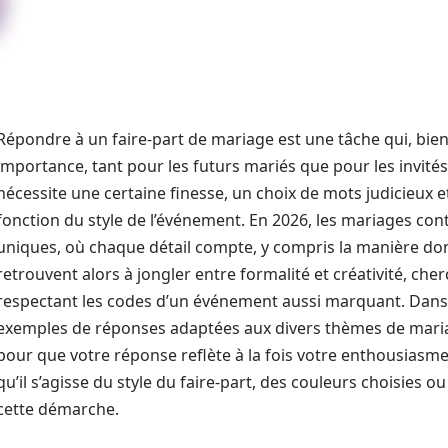
Répondre à un faire-part de mariage est une tâche qui, bie
importance, tant pour les futurs mariés que pour les invité
nécessite une certaine finesse, un choix de mots judicieux 
fonction du style de l’événement. En 2026, les mariages co
uniques, où chaque détail compte, y compris la manière dont 
retrouvent alors à jongler entre formalité et créativité, che
respectant les codes d’un événement aussi marquant. Dans c
exemples de réponses adaptées aux divers thèmes de mari
pour que votre réponse reflète à la fois votre enthousiasme 
qu’il s’agisse du style du faire-part, des couleurs choisies o
cette démarche.