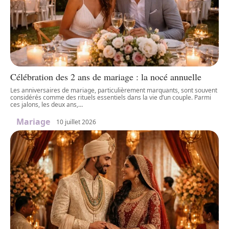
Célébration des 2 ans de mariage : la nocé annuelle
Les anniversaires de mariage, particulièrement marquants, sont souvent
considérés comme des rituels essentiels dans la vie d’un couple. Parmi
ces jalons, les deux ans,
…
Mariage
10 juillet 2026