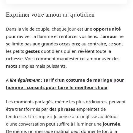
Exprimer votre amour au quotidien
Dans la vie de couple, chaque jour est une
opportunité
pour raviver la flamme et renforcer vos liens. L’
amour
ne
se limite pas aux grandes occasions; au contraire, ce sont
les petits
gestes
quotidiens qui en révèlent toute la
richesse. Voici comment manifester cet amour avec des
mots
simples mais puissants.
A lire également :
Tarif d’un costume de mariage pour
homme : conseils pour faire le meilleur choix
Les moments partagés, même les plus ordinaires, peuvent
être transformés par des
phrases
empreintes de
tendresse. Un simple « Je pense à toi » glissé au détour
d’une conversation peut suffire à illuminer une
journée
.
De même, un message matinal peut donner le ton à la