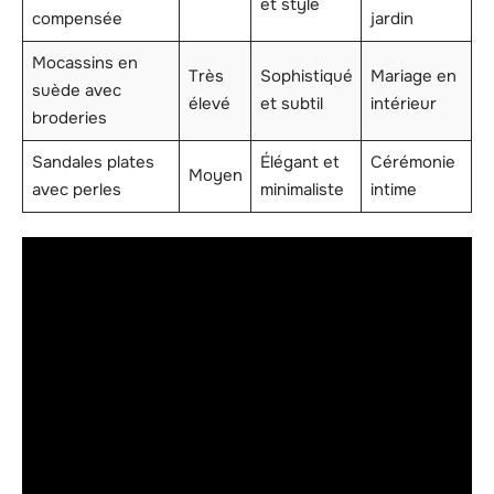
et stylé
compensée
jardin
Mocassins en
Très
Sophistiqué
Mariage en
suède avec
élevé
et subtil
intérieur
broderies
Sandales plates
Élégant et
Cérémonie
Moyen
avec perles
minimaliste
intime