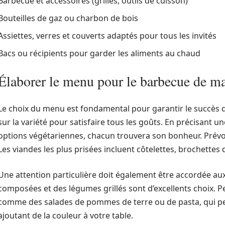
Barbecue et accessoires (grilles, outils de cuisson)
Bouteilles de gaz ou charbon de bois
Assiettes, verres et couverts adaptés pour tous les invités
Bacs ou récipients pour garder les aliments au chaud
Élaborer le menu pour le barbecue de m
Le choix du menu est fondamental pour garantir le succès d
sur la variété pour satisfaire tous les goûts. En précisant un
options végétariennes, chacun trouvera son bonheur. Prévo
Les viandes les plus prisées incluent côtelettes, brochettes 
Une attention particulière doit également être accordée 
composées et des légumes grillés sont d’excellents choix. 
comme des salades de pommes de terre ou de pasta, qui pe
ajoutant de la couleur à votre table.